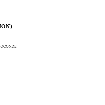
ION）
 JOCONDE