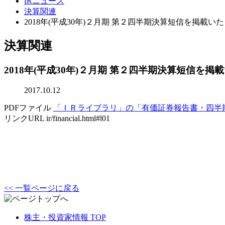
IRニュース
決算関連
2018年(平成30年)２月期 第２四半期決算短信を掲載い
決算関連
2018年(平成30年)２月期 第２四半期決算短信を
2017.10.12
PDFファイル
「ＩＲライブラリ」の「有価証券報告書・四半
リンクURL
ir/financial.html#l01
<< 一覧ページに戻る
株主・投資家情報 TOP