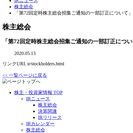
IRニュース
株主総会
「第72回定時株主総会招集ご通知の一部訂正について
株主総会
「第72回定時株主総会招集ご通知の一部訂正につ
2020.05.13
リンクURL
ir/stockholders.html
<< 一覧ページに戻る
株主・投資家情報 TOP
IRニュース
株主総会
決算関連
IRリリース
IRカレンダー
株主総会