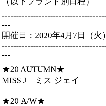
（以下ブランド別日程）
------------------------------------
---
開催日：2020年4月7日（火
------------------------------------
---
★20 AUTUMN★
MISS J ミス ジェイ
★20 A/W★