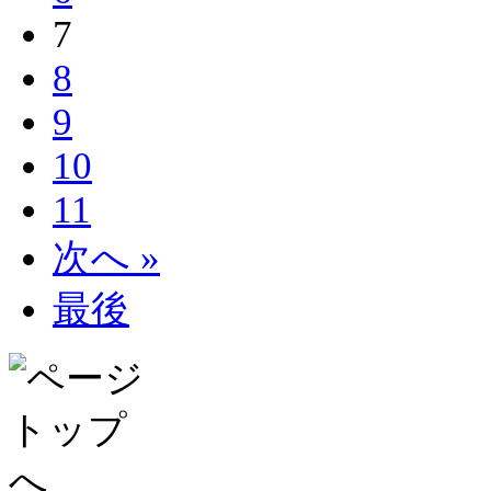
7
8
9
10
11
次へ »
最後