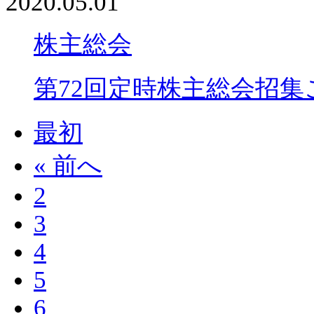
2020.05.01
株主総会
第72回定時株主総会招
最初
« 前へ
2
3
4
5
6