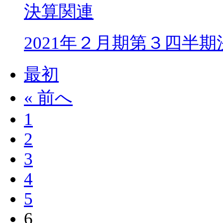
決算関連
2021年２月期第３四半
最初
« 前へ
1
2
3
4
5
6