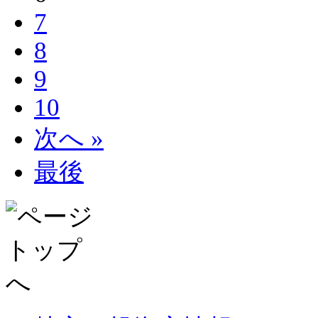
7
8
9
10
次へ »
最後