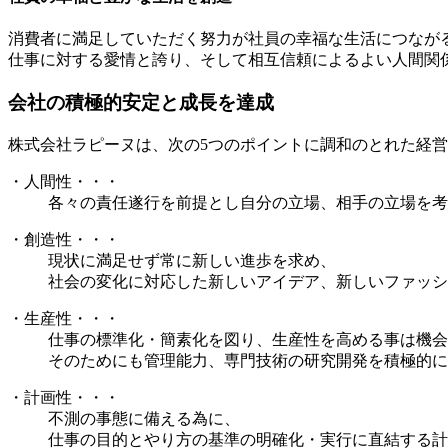
消費者に満足していただく努力が社員の幸福な生活につなが
仕事に対する愛情と誇り、そして相互信頼によるよい人間関
会社の積極的安定と成長を達成
株式会社ラピーヌは、次の5つのポイントに調和のとれた経
・人間性
・・・
各々の責任遂行を前提とし自分の立場、相手の立場を考
・創造性
・・・
現状に満足せず常に新しい進歩を求め、
社会の変化に対応した新しいアイデア、新しいファッシ
・生産性
・・・
仕事の標準化・簡素化を図り、生産性を高める事は機会
そのためにも管理能力、専門技術の研究開発を積極的に
・計画性
・・・
不測の事態に備える為に、
仕事の目的とやり方の基準の明確化・実行に直結する計