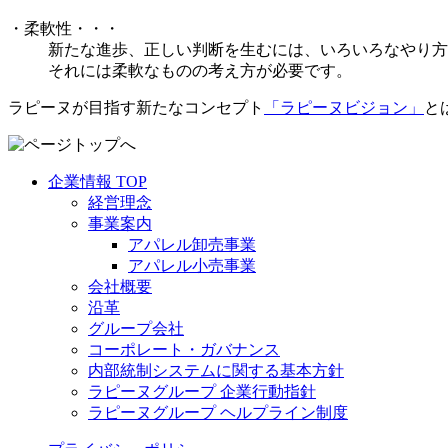
・柔軟性
・・・
新たな進歩、正しい判断を生むには、いろいろなやり方
それには柔軟なものの考え方が必要です。
ラピーヌが目指す新たなコンセプト
「ラピーヌビジョン」
と
企業情報 TOP
経営理念
事業案内
アパレル卸売事業
アパレル小売事業
会社概要
沿革
グループ会社
コーポレート・ガバナンス
内部統制システムに関する基本方針
ラピーヌグループ 企業行動指針
ラピーヌグループ ヘルプライン制度